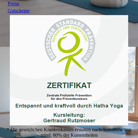
Preise
Gutscheine
* Die gesetzlichen Krankenkassen erstatten nach Teilnahme von
mind. 80% der Kurseinheiten